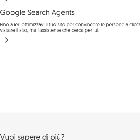
Specializzazioni
Intelligenza
Google Search Agents
Artificiale
Fino a ieri ottimizzavi il tuo sito per convincere le persone a c
visitare il sito, ma l’assistente che cerca per lui.
Web Design
Cosa
Web Marketing
Facciamo
Social Media
Management
Consulenza
Strumenti
Vuoi sapere di più?