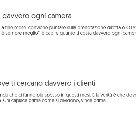
ta davvero ogni camera
e a fine mese: conviene puntare sulla prenotazione diretta o O
 è sempre meglio”: è capire quanto ti costa davvero ogni camera su
e ti cercano davvero i clienti
 che ci fanno più spesso in questi mesi. E la verità è che dove c
e. Chi capisce prima come si dividono, vince prima.