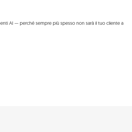
Blog/News
agenti AI — perché sempre più spesso non sarà il tuo cliente a
Video
ucational
Formazione
FAQ
Newsletter