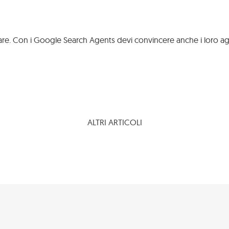
liccare. Con i Google Search Agents devi convincere anche i loro 
Tutti i
I
lavori
nostri
Ed
Aziende
lavori
Turismo
ALTRI ARTICOLI
Pagina Facebook
Profilo Instagram
Canale YouTube