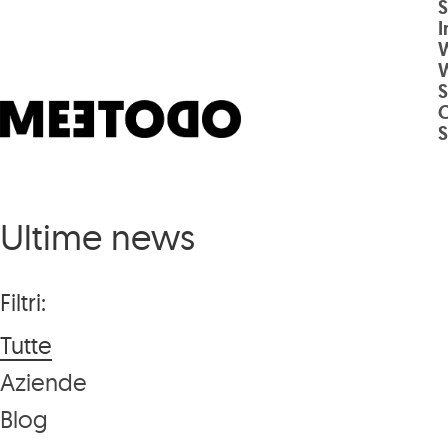
S
Salta al contenuto principale
I
S
Elenco articoli
Ultime news
Filtri:
Tutte
Aziende
Blog