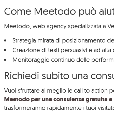
Web Marketing
Facciamo
Come Meetodo può aiutart
Social Media
Management
Meetodo, web agency specializzata a Vene
Consulenza
Strumenti
Strategia mirata di posizionamento de
Creazione di testi persuasivi e ad alt
Monitoraggio continuo delle perform
Richiedi subito una cons
Vuoi sfruttare al meglio le call to action
Meetodo per una consulenza gratuita e 
REA VE – 42878
Privacy
–
Informativa
trasformeranno rapidamente i tuoi visitatori
Web marke