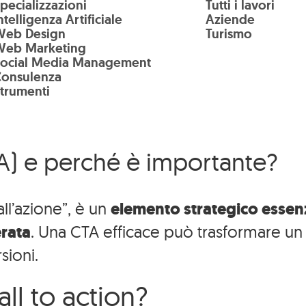
pecializzazioni
Tutti i lavori
ntelligenza Artificiale
Aziende
Web Design
Turismo
Web Marketing
Social Media Management
Consulenza
trumenti
TA) e perché è importante?
 all’azione”, è un
elemento strategico essenz
erata
. Una CTA efficace può trasformare un s
sioni.
ll to action?