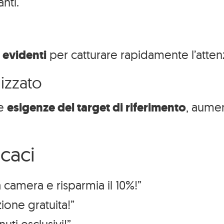
nti.
 evidenti
per catturare rapidamente l’attenzi
izzato
le
esigenze del target di riferimento
, aumen
icaci
a camera e risparmia il 10%!”
ione gratuita!”