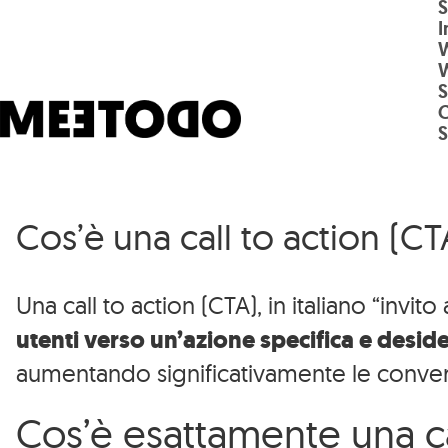
S
Salta al contenuto principale
I
S
Cos’è una call to action (C
Una call to action (CTA), in italiano “invito
utenti verso un’azione specifica e desid
aumentando significativamente le conver
Cos’è esattamente una ca