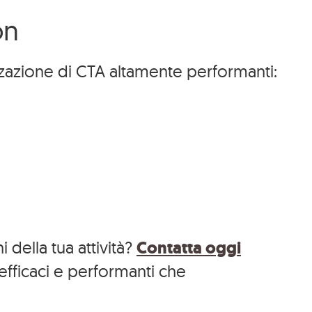
ucational
Formazione
on
FAQ
Newsletter
zzazione di CTA altamente performanti:
 della tua attività?
Contatta oggi
efficaci e performanti che
 | sdi: M5UXCR1
osrl@pec.meetodo.it
Hotel 4.0.