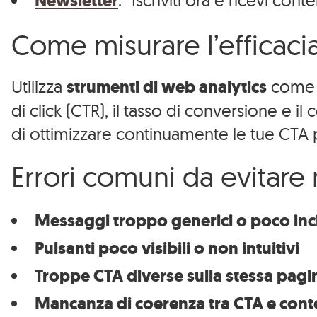
Newsletter
: “Iscriviti ora e ricevi conte
Come misurare l’efficaci
Utilizza
strumenti di web analytics
com
di click (CTR), il tasso di conversione e 
di ottimizzare continuamente le tue CTA per
Errori comuni da evitare
Specializzazioni
Messaggi troppo generici o poco inci
Intelligenza
Pulsanti poco visibili o non intuitivi
Artificiale
Troppe CTA diverse sulla stessa pagi
Web Design
Cosa
Mancanza di coerenza tra CTA e cont