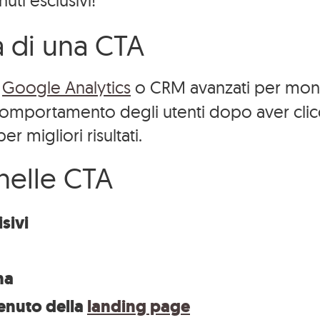
nuti esclusivi!”
a di una CTA
e
Google Analytics
o CRM avanzati per monit
il comportamento degli utenti dopo aver clic
 migliori risultati.
 nelle CTA
sivi
Tutti i
na
I
lavori
enuto della
landing page