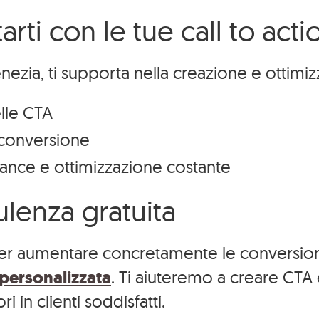
nostri
Ed
Aziende
i con le tue call to acti
lavori
Turismo
zia, ti supporta nella creazione e ottimi
lle CTA
a conversione
ance e ottimizzazione costante
Pagina Facebook
Profilo Instagram
Canale YouTube
ulenza gratuita
 per aumentare concretamente le conversioni
© Copyright 2026 Meetodo s.r.l.
personalizzata
. Ti aiuteremo a creare CTA 
3 | CAPITALE VERSATO 10.000,00 € | p.iva 04571930272
 sui cookies
–
Dichiarazione di Accessibilità
–
meetod
 in clienti soddisfatti.
ting, Revenue Management, Social Media Marketing, 