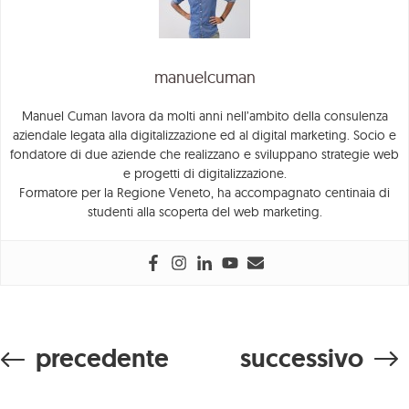
Tutti i
I
lavori
nostri
Ed
Aziende
manuelcuman
lavori
Turismo
Manuel Cuman lavora da molti anni nell’ambito della consulenza
aziendale legata alla digitalizzazione ed al digital marketing. Socio e
fondatore di due aziende che realizzano e sviluppano strategie web
e progetti di digitalizzazione.
Formatore per la Regione Veneto, ha accompagnato centinaia di
studenti alla scoperta del web marketing.
Pagina Facebook
Profilo Instagram
Canale YouTube
precedente
successivo
© Copyright 2026 Meetodo s.r.l.