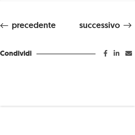
precedente
successivo
Condividi
Tutti i
I
lavori
nostri
Aziende
lavori
Turismo