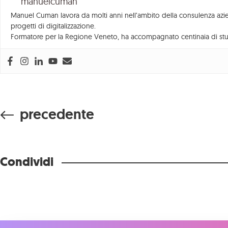
manuelcuman
Management
Manuel Cuman lavora da molti anni nell’ambito della consulenza azien
progetti di digitalizzazione.
Consulenza
Formatore per la Regione Veneto, ha accompagnato centinaia di stu
Strumenti
precedente
Condividi
REA VE – 42878
Privacy
–
Informativa
Web marke