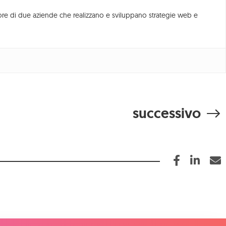
Newsletter
tore di due aziende che realizzano e sviluppano strategie web e
successivo
 | sdi: M5UXCR1
osrl@pec.meetodo.it
Hotel 4.0.