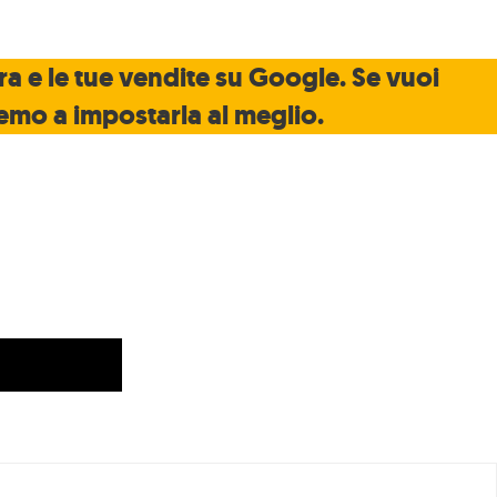
a e le tue vendite su Google. Se vuoi
remo a impostarla al meglio.
Blog/News
Video
ucational
Formazione
FAQ