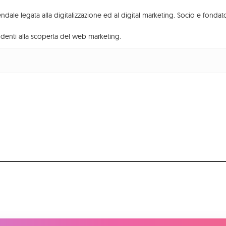
Turismo
dale legata alla digitalizzazione ed al digital marketing. Socio e fonda
denti alla scoperta del web marketing.
Pagina Facebook
Profilo Instagram
Canale YouTube
© Copyright 2026 Meetodo s.r.l.
3 | CAPITALE VERSATO 10.000,00 € | p.iva 04571930272
 sui cookies
–
Dichiarazione di Accessibilità
–
meetod
ting, Revenue Management, Social Media Marketing, 
Web Agency a Venezia