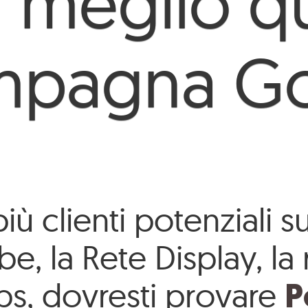
al meglio q
mpagna Go
 clienti potenziali su t
 la Rete Display, la r
P
ps, dovresti provare