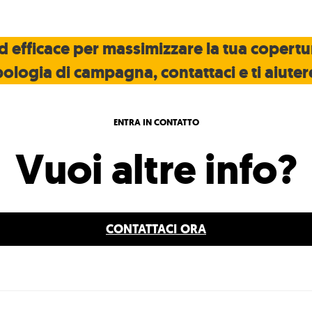
 efficace per massimizzare la tua copertur
ologia di campagna, contattaci e ti aiute
ENTRA IN CONTATTO
Vuoi altre info?
CONTATTACI
ORA
Tutti i
I
lavori
nostri
Ed
Aziende
lavori