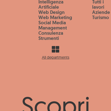
Intelligenza
Tutti i
Salta al contenuto principale
Artificiale
lavori
Web Design
Aziende
Web Marketing
Turismo
Social Media
Management
Consulenza
Strumenti
All departments
Scopri