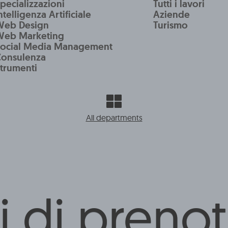
pecializzazioni
Tutti i lavori
ntelligenza Artificiale
Aziende
Web Design
Turismo
Web Marketing
Social Media Management
Consulenza
trumenti
All departments
i di preno