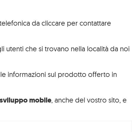
telefonica da cliccare per contattare
 utenti che si trovano nella località da noi
e informazioni sul prodotto offerto in
Blog/News
 sviluppo mobile
, anche del vostro sito, e
Video
ucational
Formazione
FAQ