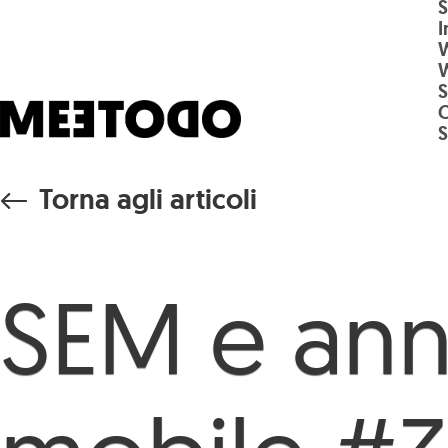
S
Salta al contenuto principale
I
S
Torna agli articoli
SEM e annu