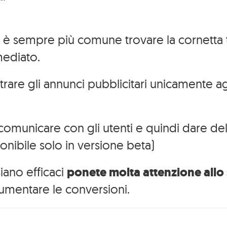
i è sempre più comune trovare la cornetta 
mediato.
are gli annunci pubblicitari unicamente agli
omunicare con gli utenti e quindi dare dell
onibile solo in versione beta)
Tutti i
iano efficaci
ponete molta attenzione allo
I
lavori
umentare le conversioni.
nostri
Ed
Aziende
lavori