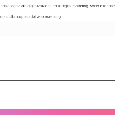
Turismo
dale legata alla digitalizzazione ed al digital marketing. Socio e fonda
denti alla scoperta del web marketing.
Pagina Facebook
Profilo Instagram
Canale YouTube
© Copyright 2026 Meetodo s.r.l.
3 | CAPITALE VERSATO 10.000,00 € | p.iva 04571930272
 sui cookies
–
Dichiarazione di Accessibilità
–
meetod
ting, Revenue Management, Social Media Marketing, 
Web Agency a Venezia