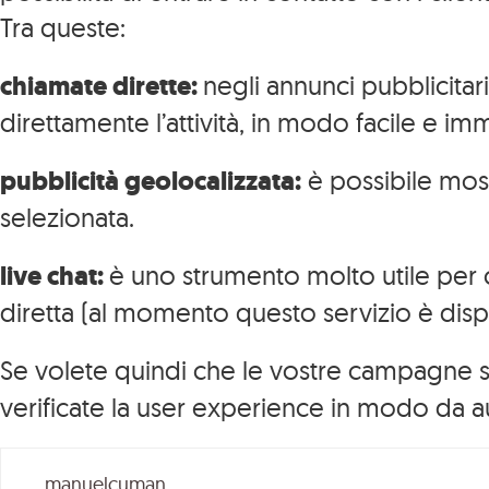
Tra queste:
chiamate dirette:
negli annunci pubblicitar
direttamente l’attività, in modo facile e im
pubblicità geolocalizzata:
è possibile mostr
selezionata.
Specializzazioni
live chat:
è uno strumento molto utile per c
Intelligenza
diretta (al momento questo servizio è disp
Artificiale
Se volete quindi che le vostre campagne s
Web Design
Cosa
verificate la user experience in modo da a
Web Marketing
Facciamo
Social Media
manuelcuman