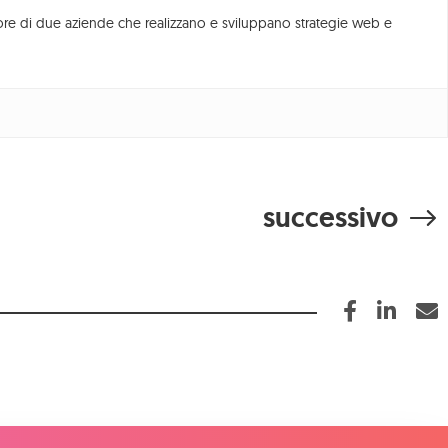
Newsletter
tore di due aziende che realizzano e sviluppano strategie web e
successivo
 | sdi: M5UXCR1
osrl@pec.meetodo.it
Hotel 4.0.