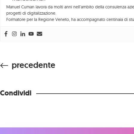
Management
Manuel Cuman lavora da molti anni nell’ambito della consulenza azien
progetti di digitalizzazione.
Consulenza
Formatore per la Regione Veneto, ha accompagnato centinaia di stu
Strumenti
precedente
Condividi
REA VE – 42878
Privacy
–
Informativa
Web marke