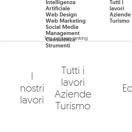
Intelligenza
Tutti i
Salta al contenuto principale
Artificiale
lavori
Web Design
Aziende
Web Marketing
Turismo
Social Media
Management
Tag:
passage ranking
Consulenza
Strumenti
Tutti i
I
lavori
nostri
Ed
Aziende
lavori
Turismo