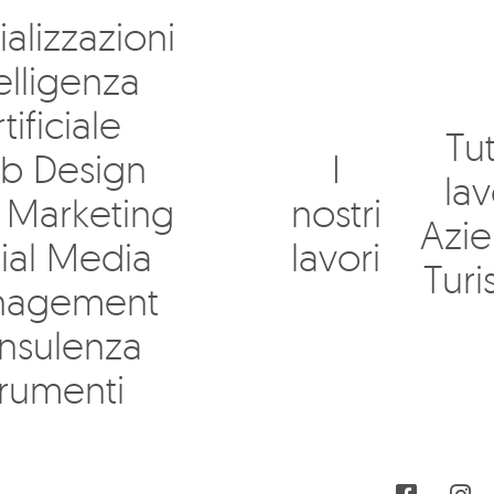
alizzazioni
elligenza
tificiale
Tut
b Design
I
lav
Marketing
nostri
Azi
ial Media
lavori
Tur
agement
nsulenza
trumenti